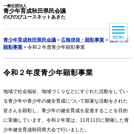
一般社団法人
青少年育成秋田県民会議
のびのびユースネットあきた
MENU
青少年育成秋田県民会議
>
広報啓発・顕彰事業
>
青少年等
顕彰事業
>
令和２年度青少年顕彰事業
令和２年度青少年顕彰事業
地域で社会福祉、地域づくりなどにすぐれた活動をしてい
る青少年や青少年の健全育成について顕著な活動をされた
皆さんを顕彰し、青少年の健全育成を促進することを目的
に実施しています。令和２年度は、11月11日に開催した青
少年健全育成秋田県大会で行いました。