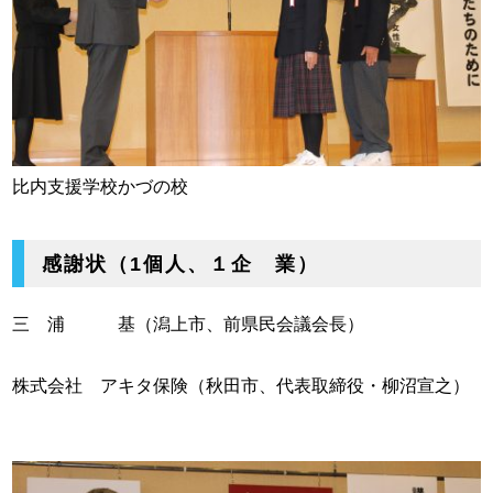
比内支援学校かづの校
感謝状（1個人、１企 業）
三 浦 基（潟上市、前県民会議会長）
株式会社 アキタ保険（秋田市、代表取締役・柳沼宣之）