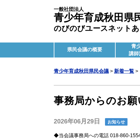
一般社団法人
青少年育成秋田県
のびのびユースネットあ
青
県民会議の概要
講師
青少年育成秋田県民会議
>
新着一覧
>
事務局からのお願
2026年06月29日
お知らせ
◆当会議事務局への電話 018-860-155