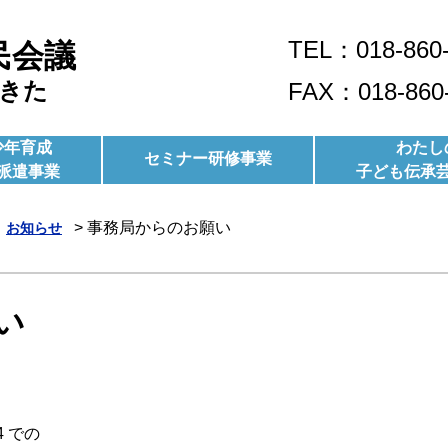
TEL：018-860
民会議
きた
FAX：018-860
少年育成
わたし
セミナー研修事業
派遣事業
子ども伝承
>
事務局からのお願い
お知らせ
い
4 での